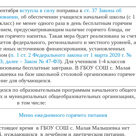
сентября
вступла в силу
поправка к
ст. 37 Закона об
зовании,
об обеспечении учащихся начальной школы (с 1
 класс) не менее одного раза в день бесплатным горячим
нием, предусматривающим наличие горячего блюда, не
ая горячего напитка. Такая мера будет реализована за сче
етов федерального, регионального и местного уровней, а
е иных источников финансирования, установленных
ном (
п. 1 ст. 2 Федерального закона от 1 марта 2020 г. №
З; далее – Закон № 47-ФЗ
). Для учеников 1-4 классов
низованы бесплатные завтраки. В ГБОУ СОШ с. Малая
шевка на базе школьной столовой организовано горячее
ние для обучающихся.
ихся по образовательным программам начального общег
ых и муниципальных общеобразовательных организациях,
в том числе:
Меню ежедневного горячего питания
стоящее время в ГБОУ СОШ с. Малая Малышевка нет
й, нуждающихся в лечебном и диетическом питании.