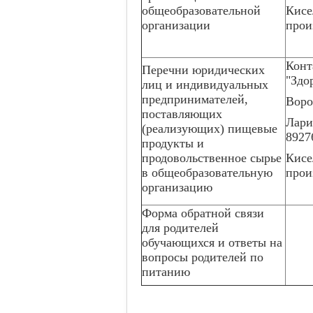
общеобразовательной
Кисе
организации
прои
Конт
Перечни юридических
"Здо
лиц и индивидуальных
предпринимателей,
Воро
поставляющих
Лари
(реализующих) пищевые
8927
продукты и
продовольственное сырье
Кисе
в общеобразовательную
прои
организацию
Форма обратной связи
для родителей
обучающихся и ответы на
вопросы родителей по
питанию