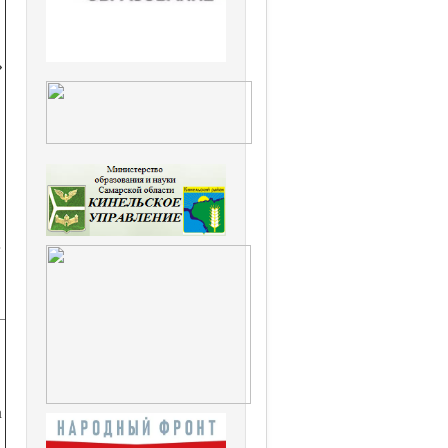
»
.
а