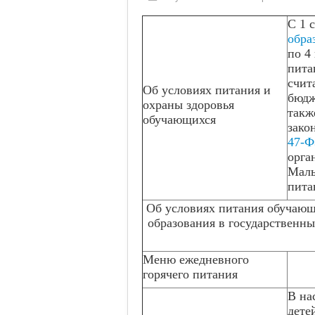
С 1 
обра
по 4
пита
счит
Об условиях питания и
бюдж
охраны здоровья
такж
обучающихся
зако
47-Ф
орга
Малы
пита
Об условиях питания обучающ
образования в государственн
Меню ежедневного
горячего питания
В на
дете