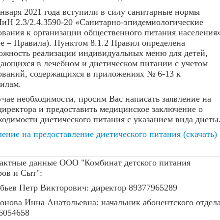
января 2021 года вступили в силу санитарные нормы
иН 2.3/2.4.3590-20 «Санитарно-эпидемиологические
ования к организации общественного питания населения
ее – Правила). Пунктом 8.1.2 Правил определена
ожность реализации индивидуальных меню для детей,
ающихся в лечебном и диетическом питании с учетом
ований, содержащихся в приложениях № 6-13 к
илам.
учае необходимости, просим Вас написать заявление на
директора и предоставить медицинское заключение о
ходимости диетического питания с указанием вида диеты
ление на предоставление диетического питания (скачать)
актные данные ООО "Комбинат детского питания
ров и Сыт":
бьев Петр Викторович: директор 89377965289
онова Инна Анатольевна: начальник абонентского отдел
6054658