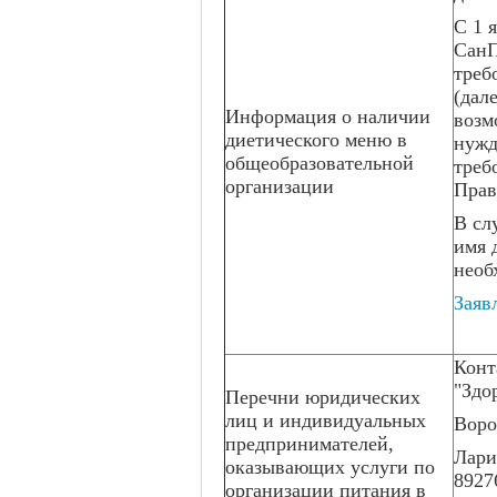
С 1 
СанП
треб
(дал
Информация о наличии
возм
диетического меню в
нужд
общеобразовательной
треб
организации
Прав
В сл
имя 
необ
Заяв
Конт
"Здо
Перечни юридических
лиц и индивидуальных
Воро
предпринимателей,
Лари
оказывающих услуги по
8927
организации питания в