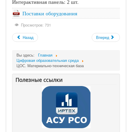
Интерактивная панель: 2 шт.
Контакты
Поставки оборудования
80-летие Победы
Просмотров: 731
Школьная Служба Примирения
Приём в 1 класс
Назад
Вперед
Приём в ОО
Вы здесь:
Главная
Школьный хор
Цифровая образовательная среда
ЦОС. Материально-техническая база
Полезные ссылки