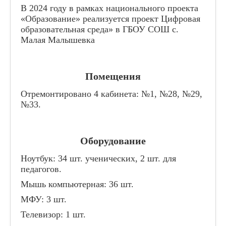
Цифровая образовательная среда
В 2024 году в рамках национального проекта
«Образование» реализуется проект Цифровая
Родителям
образовательная среда» в ГБОУ СОШ с.
Малая Малышевка
Противодействие коррупции
Дорожная безопасность
Информационная безопасность
Помещения
Виртуальный музей
Отремонтировано 4 кабинета: №1, №28, №29,
№33.
Детский сад "Солнышко"
Дистанционный режим обучения
Оборудование
Школьный спортивный клуб
Ноутбук: 34 шт. ученических, 2 шт. для
СОУТ
педагогов.
Всероссийские проверочные работы
Мышь компьютерная: 36 шт.
Наставничество
МФУ: 3 шт.
Сведения об организации отдыха детей и их
Телевизор: 1 шт.
оздоровлении