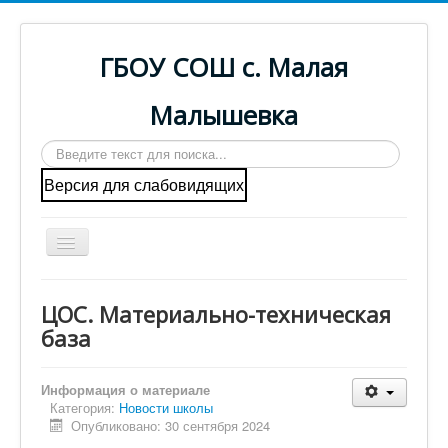
ГБОУ СОШ с. Малая
Малышевка
Искать...
Версия для слабовидящих
Включить/
выключить
навигацию
Главная
ЦОС. Материально-техническая
Cведения об образовательной организации
база
ГИА
Информация о материале
Наша деятельность
Категория:
Новости школы
Опубликовано: 30 сентября 2024
Центр "Точка роста"