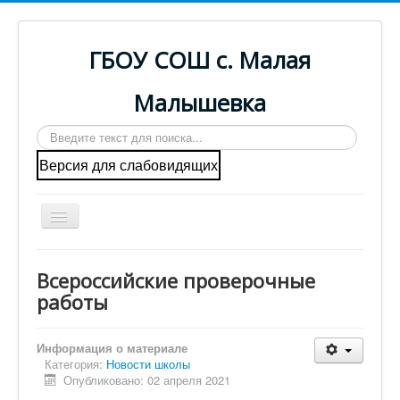
ГБОУ СОШ с. Малая
Малышевка
Искать...
Версия для слабовидящих
Включить/
выключить
навигацию
Главная
Всероссийские проверочные
Cведения об образовательной организации
работы
ГИА
Информация о материале
Наша деятельность
Категория:
Новости школы
Опубликовано: 02 апреля 2021
Центр "Точка роста"