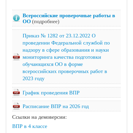
Цифровая образовательная среда
Родителям
Всероссийские проверочные работы в
ОО
(подробнее)
Противодействие коррупции
Дорожная безопасность
Приказ № 1282 от 23.12.2022 О
проведении Федеральной службой по
Информационная безопасность
надзору в сфере образования и науки
Виртуальный музей
мониторинга качества подготовки
обучающихся ОО в форме
Детский сад "Солнышко"
всероссийских проверочных работ в
Дистанционный режим обучения
2023 году
Школьный спортивный клуб
График проведения ВПР
СОУТ
Всероссийские проверочные работы
Расписание ВПР на 2026 год
Наставничество
Ссылки на демоверсии:
Сведения об организации отдыха детей и их
ВПР в 4 классе
оздоровлении