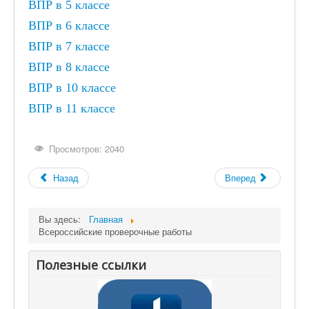
ВПР в 5 классе
Контакты
ВПР в 6 классе
80-летие Победы
ВПР в 7 классе
Школьная Служба Примирения
ВПР в 8 классе
Приём в 1 класс
ВПР в 10 классе
ВПР в 11 классе
Приём в ОО
Школьный хор
Просмотров: 2040
Назад
Вперед
Вы здесь:
Главная
Всероссийские проверочные работы
Полезные ссылки