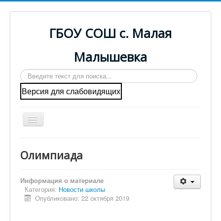
ГБОУ СОШ с. Малая
Малышевка
Искать...
Версия для слабовидящих
Включить/
выключить
навигацию
Вы здесь:
Главная
Наша деятельность
Олимпиада
Олимпиада
Главная
Информация о материале
Категория:
Новости школы
Cведения об образовательной организации
Опубликовано: 22 октября 2019
ГИА