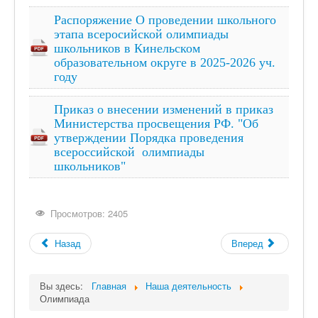
Наша деятельность
Распоряжение О проведении школьного
этапа всеросийской олимпиады
Центр "Точка роста"
школьников в Кинельском
Цифровая образовательная среда
образовательном округе в 2025-2026 уч.
году
Родителям
Противодействие коррупции
Приказ о внесении изменений в приказ
Министерства просвещения РФ. "Об
Дорожная безопасность
утверждении Порядка проведения
всероссийской олимпиады
Информационная безопасность
школьников"
Виртуальный музей
Детский сад "Солнышко"
Просмотров: 2405
Дистанционный режим обучения
Назад
Вперед
Школьный спортивный клуб
СОУТ
Вы здесь:
Главная
Наша деятельность
Олимпиада
Всероссийские проверочные работы