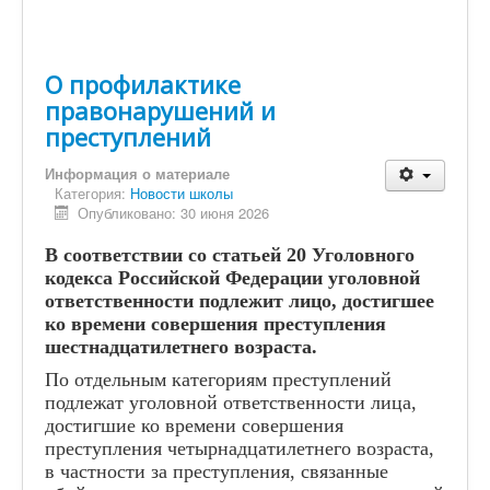
Сведения об организации отдыха детей и их
оздоровлении
О профилактике
Контакты
правонарушений и
80-летие Победы
преступлений
Школьная Служба Примирения
Информация о материале
Категория:
Новости школы
Приём в 1 класс
Опубликовано: 30 июня 2026
Приём в ОО
В соответствии со статьей 20 Уголовного
Школьный хор
кодекса Российской Федерации уголовной
ответственности подлежит лицо, достигшее
ко времени совершения преступления
шестнадцатилетнего возраста.
По отдельным категориям преступлений
подлежат уголовной ответственности лица,
достигшие ко времени совершения
преступления четырнадцатилетнего возраста,
в частности за преступления, связанные
Государственное бюджетное общеобразовательное