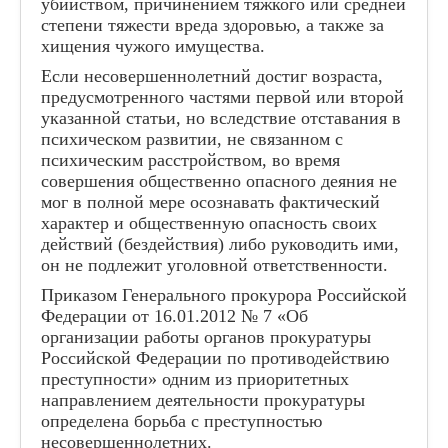
убийством, причинением тяжкого или средней
учреждение Самарской области средняя
степени тяжести вреда здоровью, а также за
общеобразовательная школа с.Малая
хищения чужого имущества.
Малышевка муниципального района Кинельский
Самарской области
Если несовершеннолетний достиг возраста,
предусмотренного частями первой или второй
Добро пожаловать на официальн
указанной статьи, но вследствие отставания в
Малышевка. На сайте представлена 
психическом развитии, не связанном с
Здесь можно найти сведения о де
психическим расстройством, во время
педагогах, об учениках и их дост
совершения общественно опасного деяния не
информацию Вы можете получить п
мог в полной мере осознавать фактический
или при личном посещ
характер и общественную опасность своих
Директор школы:
Яловая О
действий (бездействия) либо руководить ими,
он не подлежит уголовной ответственности.
Приказом Генерального прокурора Российской
Федерации от 16.01.2012 № 7 «Об
организации работы органов прокуратуры
Российской Федерации по противодействию
преступности» одним из приоритетных
направлением деятельности прокуратуры
определена борьба с преступностью
несовершеннолетних.