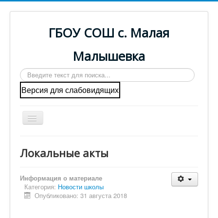
ГБОУ СОШ с. Малая
Малышевка
Искать...
Версия для слабовидящих
Включить/
выключить
навигацию
Вы здесь:
Главная
Локальные акты
Информационная безопасность
Локальные акты
Главная
Информация о материале
Категория:
Новости школы
Cведения об образовательной организации
Опубликовано: 31 августа 2018
ГИА