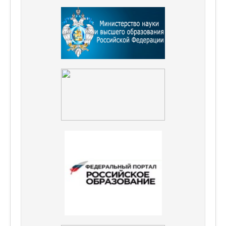
Наставничество
Сведения об организации отдыха детей и их
оздоровлении
Контакты
80-летие Победы
Школьная Служба Примирения
Приём в 1 класс
Приём в ОО
Школьный хор