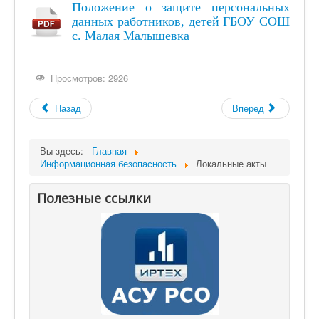
Положение о защите персональных
Наша деятельность
данных работников, детей ГБОУ СОШ
с. Малая Малышевка
Центр "Точка роста"
Цифровая образовательная среда
Просмотров: 2926
Родителям
Назад
Вперед
Противодействие коррупции
Дорожная безопасность
Вы здесь:
Главная
Информационная безопасность
Информационная безопасность
Локальные акты
Виртуальный музей
Полезные ссылки
Детский сад "Солнышко"
Дистанционный режим обучения
Школьный спортивный клуб
СОУТ
Всероссийские проверочные работы