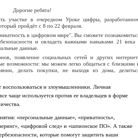
Дорогие ребята!
частие в очередном Уроке цифры, разработанно
оторый пройдёт с 8 по 22 февраля.
ватность в цифровом мире". Вы сможете познакомитьс
безопасности и овладеть важными навыками 21 века 
нальные данные.
в, появление социальных сетей и других интернет
ые возможности: мы можем легко общаться с близкими 
янии, делать покупки, не выходя из дома, делитьс
оспользоваться и злоумышленники. Личная
все чаще используется против ее владельцев в форме
ичества.
ия: «персональные данные», «приватность»,
еринг», «цифровой след» и «шпионское ПО». А также
ербезопасности, которые помогут защитить ваши