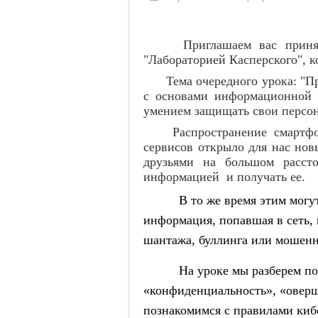
Приглашаем вас принять у
"Лабораторией Касперского", к
Тема очередного урока: "При
с основами информационной 
умением защищать свои персо
Распространение смартфоно
сервисов открыло для нас нов
друзьями на большом рассто
информацией и получать ее.
В то же время этим могут в
информация, попавшая в сеть, 
шантажа, буллинга или мошенн
На уроке мы разберем понят
«конфиденциальность», «оверш
познакомимся с правилами киб