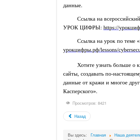
данные.
Ссылка на всероссийский об
УРОК ЦИФРЫ:
https://урокци
Ссылка на урок по теме «П
урокцифры.рф/lessons/cybersecu
Хотите узнать больше о киб
сайты, создавать по-настоящем
данные от кражи и многое друг
Касперского».
Просмотров: 8421
Назад
Вы здесь:
Главная
Наша деятел