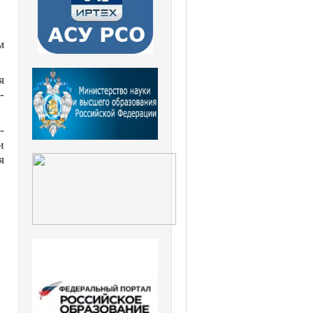
м
я
-
-
и
я