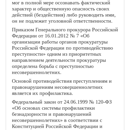
мог в полной мере осознавать фактический
характер и общественную опасность своих
Наставничество
действий (бездействия) либо руководить ими,
Сведения об организации отдыха детей и их
он не подлежит уголовной ответственности.
оздоровлении
Приказом Генерального прокурора Российской
Контакты
Федерации от 16.01.2012 № 7 «Об
организации работы органов прокуратуры
80-летие Победы
Российской Федерации по противодействию
Школьная Служба Примирения
преступности» одним из приоритетных
направлением деятельности прокуратуры
Приём в 1 класс
определена борьба с преступностью
Приём в ОО
несовершеннолетних.
Основой противодействия преступлениям и
Школьный хор
правонарушениям несовершеннолетних
является их профилактика.
Федеральный закон от 24.06.1999 № 120-ФЗ
«Об основах системы профилактики
безнадзорности и правонарушений
несовершеннолетних» в соответствии с
Конституцией Российской Федерации и