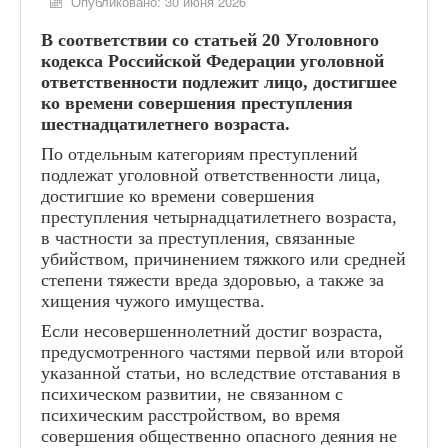
ГИА
Опубликовано: 30 июня 2026
Наша деятельность
В соответствии со статьей 20 Уголовного
кодекса Российской Федерации уголовной
Центр "Точка роста"
ответственности подлежит лицо, достигшее
ко времени совершения преступления
Цифровая образовательная среда
шестнадцатилетнего возраста.
Родителям
По отдельным категориям преступлений
Противодействие коррупции
подлежат уголовной ответственности лица,
достигшие ко времени совершения
Дорожная безопасность
преступления четырнадцатилетнего возраста,
в частности за преступления, связанные
Информационная безопасность
убийством, причинением тяжкого или средней
Виртуальный музей
степени тяжести вреда здоровью, а также за
хищения чужого имущества.
Детский сад "Солнышко"
Если несовершеннолетний достиг возраста,
Дистанционный режим обучения
предусмотренного частями первой или второй
указанной статьи, но вследствие отставания в
Школьный спортивный клуб
психическом развитии, не связанном с
СОУТ
психическим расстройством, во время
совершения общественно опасного деяния не
Всероссийские проверочные работы