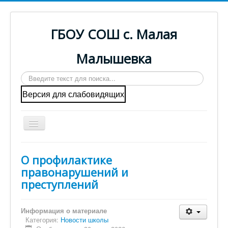
ГБОУ СОШ с. Малая
Малышевка
Искать...
Версия для слабовидящих
Включить/
выключить
навигацию
Вы здесь:
Главная
О профилактике
Противодействие коррупции
Азбука права
правонарушений и
Новости школы
преступлений
Главная
Информация о материале
Cведения об образовательной организации
Категория:
Новости школы