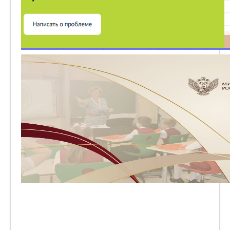
Наша деятельность
Центр "Точка роста"
Цифровая образовательная среда
Родителям
Противодействие коррупции
Дорожная безопасность
Информационная безопасность
Виртуальный музей
Детский сад "Солнышко"
Дистанционный режим обучения
Школьный спортивный клуб
уебноо процесса или знаете, как сделать ,
СОУТ
Всероссийские проверочные работы