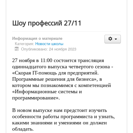
Наставничество
Сведения об организации отдыха детей и их
оздоровлении
Шоу профессий 27/11
Контакты
80-летие Победы
Информация о материале
Категория:
Новости школы
Школьная Служба Примирения
Опубликовано: 24 ноября 2023
Приём в 1 класс
27 ноября в 11:00 состоится трансляция
одиннадцатого выпуска четвертого сезона -
Приём в ОО
«Скорая IT-помощь для предприятий.
Школьный хор
Программные решения для бизнеса», в
котором мы познакомимся с компетенцией
«Информационные системы и
программирование».
В новом выпуске нам предстоит изучить
особенности работы программиста и узнать,
какими знаниями и умениями он должен
обладать.