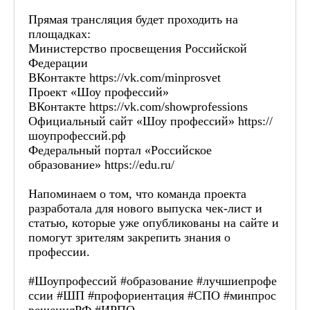
Государственное бюджетное общеобразовательное
Прямая трансляция будет проходить на
учреждение Самарской области средняя
площадках:
общеобразовательная школа с.Малая
Министерство просвещения Российской
Малышевка муниципального района Кинельский
Самарской области
Федерации
ВКонтакте
https://vk.com/minprosvet
Добро пожаловать на официальн
Проект «Шоу профессий»
Малышевка. На сайте представлена 
ВКонтакте
https://vk.com/showprofessions
Здесь можно найти сведения о де
Официальный сайт «Шоу профессий»
https://
педагогах, об учениках и их дост
шоупрофессий.рф
информацию Вы можете получить п
Федеральный портал «Российское
или при личном посещ
образование»
https://edu.ru/
Директор школы:
Яловая О
Напоминаем о том, что команда проекта
разработала для нового выпуска чек-лист и
статью, которые уже опубликованы на сайте и
помогут зрителям закрепить знания о
профессии.
#Шоупрофессий
#образование
#лучшиепрофе
ссии
#ШП
#профориентация
#СПО
#минпрос