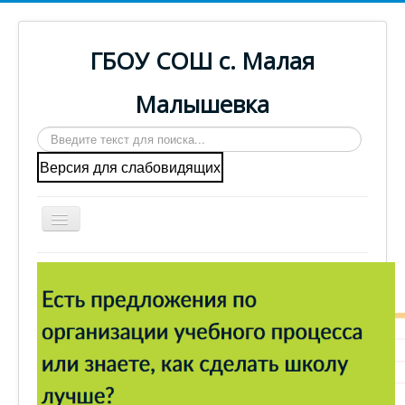
ГБОУ СОШ с. Малая
Малышевка
Искать...
Версия для слабовидящих
Включить/
выключить
навигацию
Вы здесь:
Главная
Новости школы
Шоу профессий 27/11
Главная
Cведения об образовательной организации
ГИА