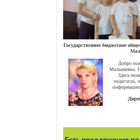
Государственное бюджетное обще
Мал
Добро пож
Малышевка. Н
Здесь мож
педагогах, 
информацию 
Дире