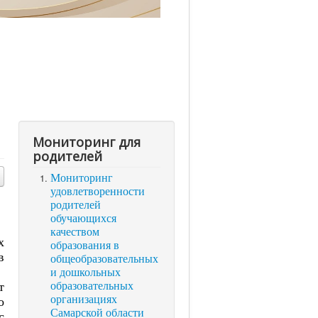
Мониторинг для
родителей
Мониторинг
удовлетворенности
родителей
обучающихся
качеством
х
образования в
в
общеобразовательных
и дошкольных
т
образовательных
организациях
о
Самарской области
с